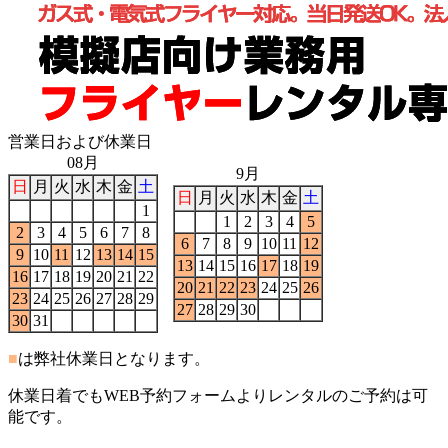
営業日および休業日
08月
9月
日
月
火
水
木
金
土
日
月
火
水
木
金
土
1
1
2
3
4
5
2
3
4
5
6
7
8
6
7
8
9
10
11
12
9
10
11
12
13
14
15
13
14
15
16
17
18
19
16
17
18
19
20
21
22
20
21
22
23
24
25
26
23
24
25
26
27
28
29
27
28
29
30
30
31
■
は弊社休業日となります。
休業日着でもWEB予約フォームよりレンタルのご予約は可
能です。