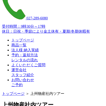
027-289-6080
受付時間：9時30分～17時
休日：日祝・季節により金土休有・夏期/冬期休暇有
トップページ
商品一覧
法人様 納入実績
予約・返却方法
レンタルの流れ
よくいただくご質問
運営会社
スタッフ紹介
お問い合わせ
ご予約
トップページ
＞ 上州物産社内ツアー
上州物産社内ツアー