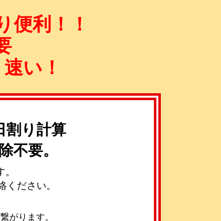
り便利！！
要
、速い！
日割り計算
除不要。
す。
絡ください。
ず繋がります。