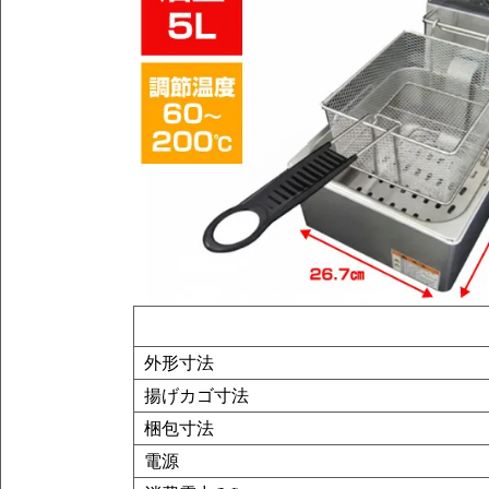
外形寸法
揚げカゴ寸法
梱包寸法
電源