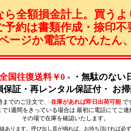
なら全額損金計上。買うよ
ご予約は書類作成・捺印不
ページか電話でかんたん
全国往復送料￥0
・無駄のない
※
破損保証・再レンタル保証付・
お掃
5時までのご注文で、
在庫があれば即日出荷可能
で
まで1週間をきっている場合は
最初に電話にてご連
その場で在庫を確認いたします。
回線あります。呼び出し音が鳴れば、お待ち頂ければ必