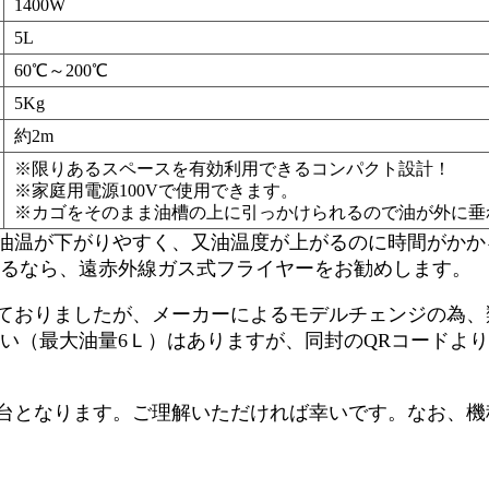
1400W
5L
60℃～200℃
5Kg
約2m
※限りあるスペースを有効利用できるコンパクト設計！
※家庭用電源100Vで使用できます。
※カゴをそのまま油槽の上に引っかけられるので油が外に垂
油温が下がりやすく、又油温度が上がるのに時間がかか
えるなら、遠赤外線ガス式フライヤーをお勧めします。
おりましたが、メーカーによるモデルチェンジの為、類似
違い（最大油量6Ｌ）はありますが、同封のQRコードよ
台となります。ご理解いただければ幸いです。なお、機