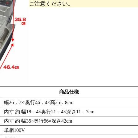
ご注意ください。
商品仕様
幅26．7× 奥行46．4×高25．8cm
内寸 約 幅18．4×奥行21．4×深さ11．7cm
内寸 約 幅35×奥行56×深さ42cm
単相100V