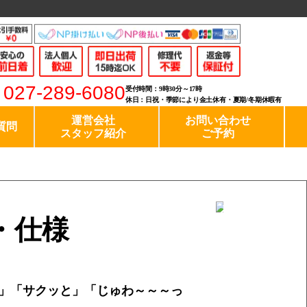
027-289-6080
受付時間：9時30分～17時
休日：日祝・季節により金土休有・夏期/冬期休暇有
運営会社
お問い合わせ
質問
スタッフ紹介
ご予約
・仕様
」「サクッと」「じゅわ～～～っ