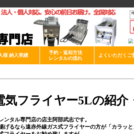
予約・返却方法
人様 納入実績
よくいただくご
レンタルの流れ
V電気フライヤー5Lの紹介
レンタル専門店の店主阿部武志です。
揚げるなら遠赤外線ガス式フライヤーの方が「カラッと
式フライヤーをお勧め致しますが。